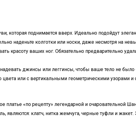
уви, которая поднимается вверх. Идеально подойдут элеган
тельно наденьте колготки или носки, даже несмотря на не
ать красоту ваших ног. Обязательно предварительно удали
о надевать джинсы или леггинсы, чтобы ваше тело не был
о цвета или с вертикальными геометрическими узорами и о
ое платье «по рецепту» легендарной и очаровательной Ш
являются: клатч, нитка жемчуга, черные туфли и жакет. Э