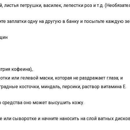
, листья петрушки, василек, лепестки роз и т.д. (Необязате
е заплатки одну на другую в банку и посыпьте каждую зел
рщин
трия кофеина),.
отки или гелевой маски, которая не раздражает глаза; и
градные косточки, миндаль, персики, раствор витамина Е.
о средства оно может высушить кожу.
е или сыворотке и начните наносить на слой ватных диско