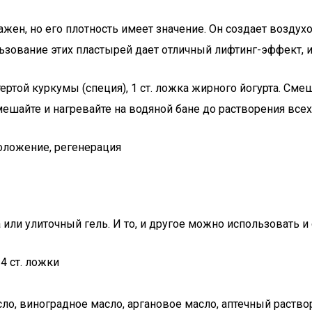
ажен, но его плотность имеет значение. Он создает возду
ьзование этих пластырей дает отличный лифтинг-эффект, и
 тертой куркумы (специя), 1 ст. ложка жирного йогурта. См
емешайте и нагревайте на водяной бане до растворения все
оложение, регенерация
или улиточный гель. И то, и другое можно использовать 
-4 ст. ложки
о, виноградное масло, аргановое масло, аптечный раствор