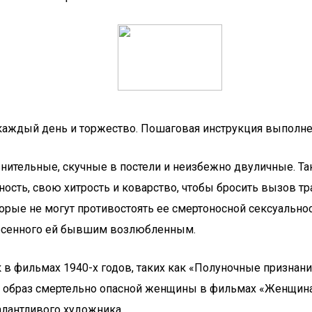
 каждый день и торжество. Пошаговая инструкция выполнен
ительные, скучные в постели и неизбежно двуличные. Та
ьность, свою хитрость и коварство, чтобы бросить вызов 
орые не могут противостоять ее смертоносной сексуальнос
анесенного ей бывшим возлюбленным.
в фильмах 1940-х годов, таких как «Полуночные признания
а образ смертельно опасной женщины в фильмах «Женщина
алантливого художника.