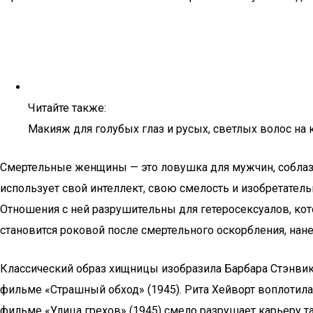
Читайте также:
Макияж для голубых глаз и русых, светлых волос на
Смертельные женщины — это ловушка для мужчин, соблазн
использует свой интеллект, свою смелость и изобретател
Отношения с ней разрушительны для гетеросексуалов, кот
становится роковой после смертельного оскорбления, н
Классический образ хищницы изобразила Барбара Стэнвик 
фильме «Страшный обход» (1945). Рита Хейворт воплотил
фильме «Улица грехов» (1945) смело разрушает карьеру т