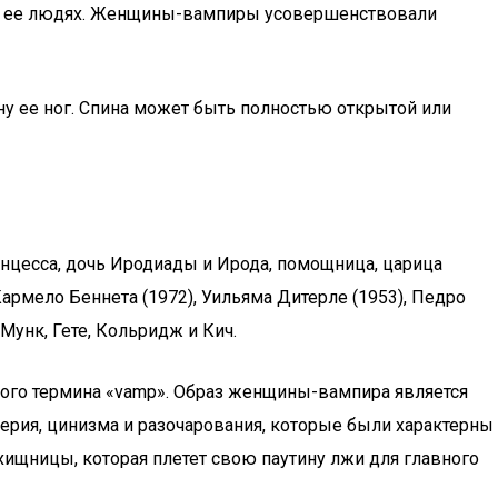
щих ее людях. Женщины-вампиры усовершенствовали
у ее ног. Спина может быть полностью открытой или
цесса, дочь Иродиады и Ирода, помощница, царица
армело Беннета (1972), Уильяма Дитерле (1953), Педро
Мунк, Гете, Кольридж и Кич.
ого термина «vamp». Образ женщины-вампира является
верия, цинизма и разочарования, которые были характерны
хищницы, которая плетет свою паутину лжи для главного