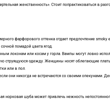
тельная женственность». Стоит попрактиковаться в разгов
ерного фарфорового оттенка отдает предпочтение smoky e
сочной помадой цвета ягод.
ым локонам или косам у горла. Вампы могут ловко исполь
ю струящуюся одежду. Женщины носят облегающие платья и
тки или в пол.
сли они никогда не встречаются со своими опекунами. Де
вая норковая шуба может привлечь нежность непостоянног