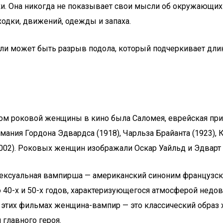
аки. Она никогда не показывает свои мысли об окружаю
дки, движений, одежды и запаха.
ли может быть разрыв подола, который подчеркивает длин
 роковой женщины в кино была Саломея, еврейская прин
ания Гордона Эдвардса (1918), Чарльза Брайанта (1923), К
(2002). Роковых женщин изображали Оскар Уайльд и Эдварт 
ексуальная вампирша — американский синоним французск
 40-х и 50-х годов, характеризующегося атмосферой недо
В этих фильмах женщина-вампир — это классический образ 
 главного героя.