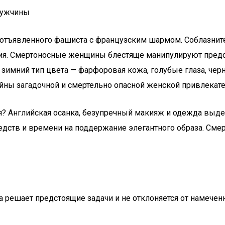
мужчины
тъявленного фашиста с французским шармом. Соблазнител
ия. Смертоносные женщины блестяще манипулируют предст
т зимний тип цвета — фарфоровая кожа, голубые глаза, че
айны загадочной и смертельно опасной женской привлекате
 Английская осанка, безупречный макияж и одежда выделя
дств и времени на поддержание элегантного образа. Сме
 решает предстоящие задачи и не отклоняется от намеченн