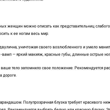
ных женщин можно описать как представительниц слабого 
осить к ее ногам весь мир.
 двулична, уничтожая своего возлюбленного и умело манип
-вамп — яркий макияж, красные губы, длинные острые но
 ваше тело запомнило свое положение. Рекомендуется раст
а дороге.
карандашом. Полупрозрачная блузка требует красивого ниж
яд. Рекомендуется выбрать белую или красную блузку. Эт