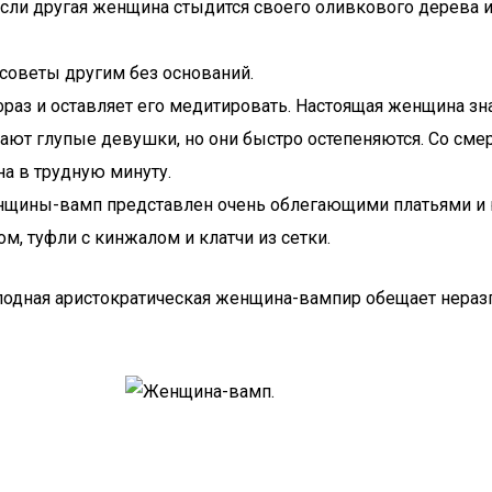
Если другая женщина стыдится своего оливкового дерева и
советы другим без оснований.
 фраз и оставляет его медитировать. Настоящая женщина з
ют глупые девушки, но они быстро остепеняются. Со смер
а в трудную минуту.
енщины-вамп представлен очень облегающими платьями и 
м, туфли с кинжалом и клатчи из сетки.
олодная аристократическая женщина-вампир обещает нераз