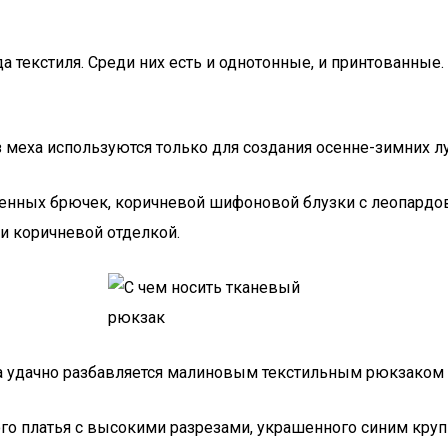
а текстиля. Среди них есть и однотонные, и принтованные
 меха используются только для создания осенне-зимних л
женных брючек, коричневой шифоновой блузки с леопардо
и коричневой отделкой.
ра удачно разбавляется малиновым текстильным рюкзаком
ого платья с высокими разрезами, украшенного синим кру