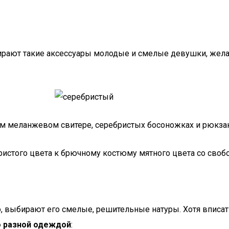
бирают такие аксессуары молодые и смелые девушки, жел
м меланжевом свитере, серебристых босоножках и рюкзак
истого цвета к брючному костюму мятного цвета со своб
о, выбирают его смелые, решительные натуры. Хотя вписат
о разной одеждой
: