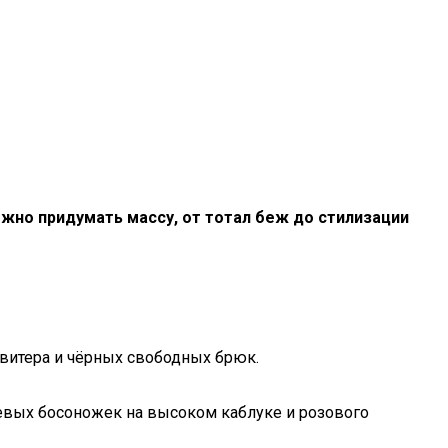
жно придумать массу, от тотал беж до стилизации
свитера и чёрных свободных брюк.
евых босоножек на высоком каблуке и розового