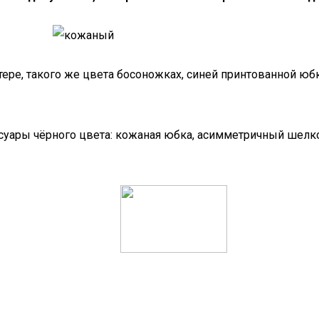
ере, такого же цвета босоножках, синей принтованной юб
суары чёрного цвета: кожаная юбка, асимметричный шелко