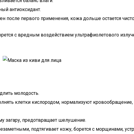
ливается баланс влаги.
ный антиоксидант.
ен после первого применения, кожа дольше остается чисто
орется с вредным воздействием ультрафиолетового излу
длить молодость.
аполнять клетки кислородом, нормализуют кровообращение,
му загару, предотвращает шелушение.
езаметными, подтягивает кожу, борется с морщинами, устр