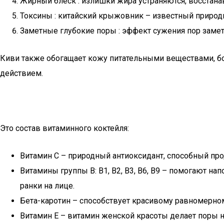
Жирный блеск : излишки жира устраняются, восстанав
Токсины : китайский крыжовник – известный природ
Заметные глубокие поры : эффект сужения пор замет
Киви также обогащает кожу питательными веществами, б
действием.
Это состав витаминного коктейля:
Витамин С – природный антиоксидант, способный про
Витамины группы В: В1, В2, В3, В6, В9 – помогают н
ранки на лице.
Бета-каротин – способствует красивому равномерно
Витамин Е – витамин женской красоты делает поры н