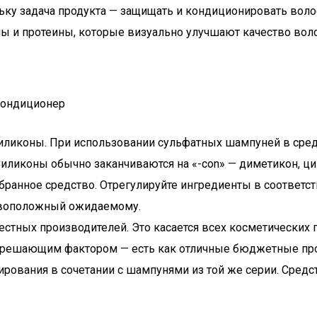
у задача продукта — защищать и кондиционировать воло
ы и протеины, которые визуально улучшают качество воло
силиконы. При использовании сульфатных шампуней в сре
Силиконы обычно заканчиваются на «-con» — диметикон, ц
бранное средство. Отрегулируйте ингредиенты в соответст
отивоположный ожидаемому.
естных производителей. Это касается всех косметически
я решающим фактором — есть как отличные бюджетные прод
ования в сочетании с шампунями из той же серии. Средст