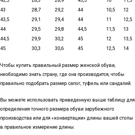
42,5
28,3
28,9
43,5
10
11,5
43
28,7
29,2
44
10,5
12
43,5
29,1
29,4
44
11
12,5
44
29,5
29,8
44,5
11,5
13
44,5
29,9
30,2
45
12
13,5
45
30,3
30,6
45
12,5
14
Чтобы купить правильный размер женской обуви,
необходимо знать страну, где она производится, чтобы
правильно подобрать размер сапог, туфель или сандалий.
Вы можете использовать приведенную выше таблицу для
определения точного размера обуви зарубежного
производства или для «конвертации» длины вашей стопы
в правильное измерение длины.