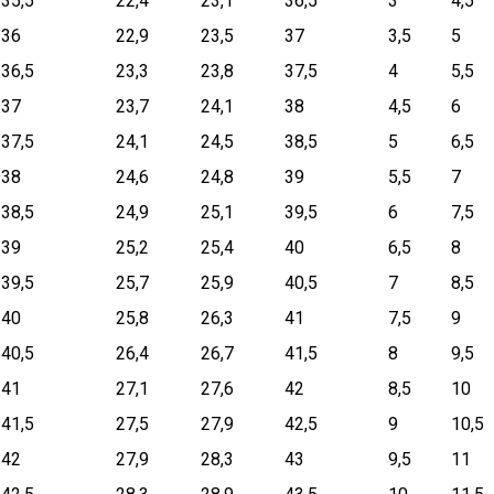
35,5
22,4
23,1
36,5
3
4,5
36
22,9
23,5
37
3,5
5
36,5
23,3
23,8
37,5
4
5,5
37
23,7
24,1
38
4,5
6
37,5
24,1
24,5
38,5
5
6,5
38
24,6
24,8
39
5,5
7
38,5
24,9
25,1
39,5
6
7,5
39
25,2
25,4
40
6,5
8
39,5
25,7
25,9
40,5
7
8,5
40
25,8
26,3
41
7,5
9
40,5
26,4
26,7
41,5
8
9,5
41
27,1
27,6
42
8,5
10
41,5
27,5
27,9
42,5
9
10,5
42
27,9
28,3
43
9,5
11