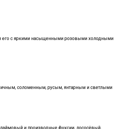
тая его с яркими насыщенными розовыми холодными
ничным, соломенным, русым, янтарным и светлыми
, лаймовый и производные фуксии, лососёвый,