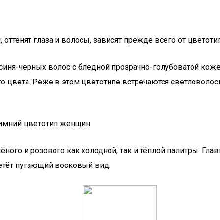
 оттенят глаза и волосы, зависят прежде всего от цветот
иссиня-чёрных волос с бледной прозрачно-голубоватой коже
го цвета. Реже в этом цветотипе встречаются светловоло
ного и розового как холодной, так и тёплой палитры. Гла
етёт пугающий восковый вид.