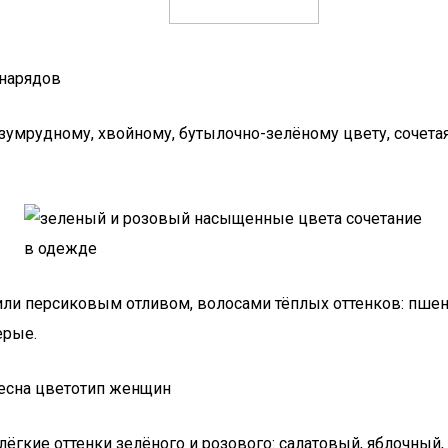
 нарядов
изумрудному, хвойному, бутылочно-зелёному цвету, соче
или персиковым отливом, волосами тёплых оттенков: пше
ерые.
лёгкие оттенки зелёного и розового: салатовый, яблочный