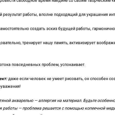
ровести свободное время наедине со своим творческим
«
й результат работы, вполне подходящий для украшения инт
самостоятельно создать эскиз будущей работы, гармонично 
овательно, тренирует нашу память, активизирует воображе
потока повседневных проблем, успокаивает.
ект:
даже если человек не умеет рисовать, он способен со
оуважения!
яной акварелью — аллергия на материал. Будьте особенно 
емя работы — проблема решается с помощью копеечной мед