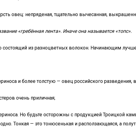
рсть овец: непряденая, тщательно вычесанная, выкрашенн
звание «гребённая лента». Иначе она называется «топс».
 но состоящий из разноцветных волокон. Начинающим лучш
риноса и более толстую — овец российского разведения,
стеров очень приличная;
ериноса. Но будьте осторожны с продукцией Троицкой кам
родно. Тонкая — это тонюсенькая и расползающаяся, а по