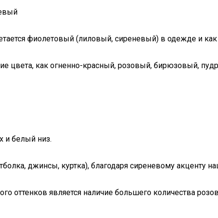
невый
четается фиолетовый (лиловый, сиреневый) в одежде и как
кие цвета, как огненно-красный, розовый, бирюзовый, пу
х и белый низ.
олка, джинсы, куртка), благодаря сиреневому акценту на
го оттенков является наличие большего количества розово