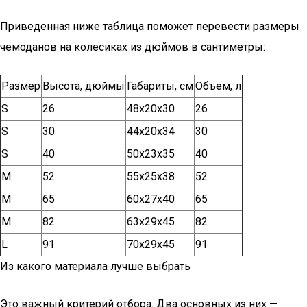
Приведенная ниже таблица поможет перевести размеры
чемоданов на колесиках из дюймов в сантиметры:
Размер
Высота, дюймы
Габариты, см
Объем, л
S
26
48х20х30
26
S
30
44х20х34
30
S
40
50х23х35
40
M
52
55х25х38
52
M
65
60х27х40
65
M
82
63х29х45
82
L
91
70х29х45
91
Из какого материала лучше выбрать
Это важный критерий отбора. Два основных из них —