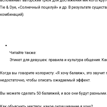
вспоминает авторский трюк для достижения мягкого/крутого
Tie & Dye, «Солнечный поцелуй» и др. В результате суще
комбинаций).
Читайте также:
Этикет для девушек: правила и культура общения. К
Когда вы говорите колористу: «Я хочу балаяж», это звучит
недостаточно, чтобы описать ожидаемый эффект.
Вы можете сделать 50 балаяжей, и все они будут разными.
Как объяснить мастеру, какое окрашивание я хочу?