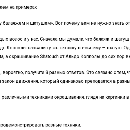
раем на примерах
 балаяжем и шатушем». Вот почему вам не нужно знать отв
 волос и у нас. Сначала мы думали, что балаяж и шатуш — 
до Копполы назвали ту же технику по-своему — шатуш. Од
ta, а окрашивание Shatouch от Альдо Копполы до сих пор 
, вероятно, получите 8 разных ответов. Это связано с тем, 
 закон движения, который одинаково преподается в разны
азличными техниками окрашивания, глядя на картинки в Pi
продемонстрировать разные техники.