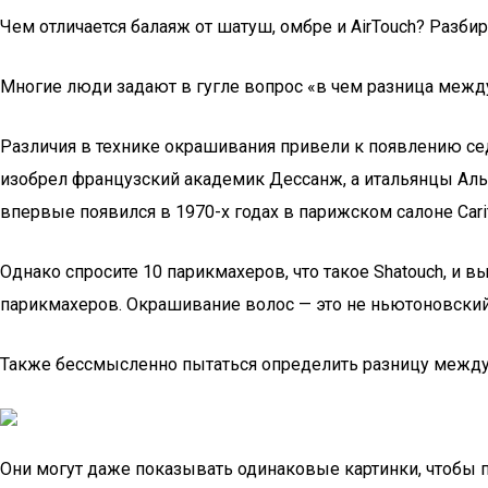
Чем отличается балаяж от шатуш, омбре и AirTouch? Разби
Многие люди задают в гугле вопрос «в чем разница между
Различия в технике окрашивания привели к появлению седых
изобрел французский академик Дессанж, а итальянцы Аль
впервые появился в 1970-х годах в парижском салоне Cari
Однако спросите 10 парикмахеров, что такое Shatouch, и вы
парикмахеров. Окрашивание волос — это не ньютоновский
Также бессмысленно пытаться определить разницу между р
Они могут даже показывать одинаковые картинки, чтобы 