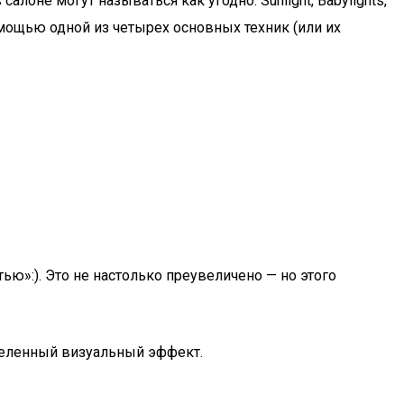
оне могут называться как угодно: Sunlight, Babylights,
омощью одной из четырех основных техник (или их
тью»:). Это не настолько преувеличено — но этого
еделенный визуальный эффект.