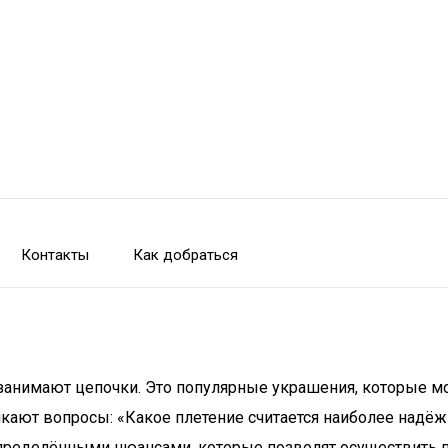
Контакты
Как добраться
нимают цепочки. Это популярные украшения, которые могу
икают вопросы: «Какое плетение считается наиболее надё
определёнными нюансами, которые позволят осуществить 