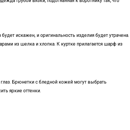
жда грубой вязки, подогнанная к воротнику так, что
удет искажен, и оригинальность изделия будет утрачена.
рами из шелка и хлопка. К куртке прилагается шарф из
и глаз. Брюнетки с бледной кожей могут выбрать
ить яркие оттенки.