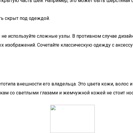
рытую часть шеи. Например, это может быть шерстяная оде
ть скрыт под одеждой.
 используйте сложные узлы. В противном случае дизайн б
х изображений. Сочетайте классическую одежду с аксессуа
етотипа внешности его владельца. Это цвета кожи, волос 
нкам со светлыми глазами и жемчужной кожей не стоит нос