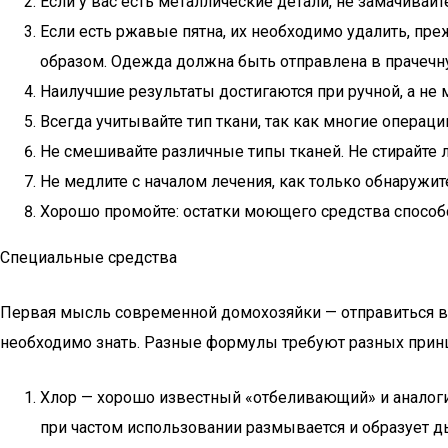
Если у вас есть металлические детали, не замачивайт
Если есть ржавые пятна, их необходимо удалить, преж
образом. Одежда должна быть отправлена в прачечн
Наилучшие результаты достигаются при ручной, а не 
Всегда учитывайте тип ткани, так как многие опера
Не смешивайте различные типы тканей. Не стирайте л
Не медлите с началом лечения, как только обнаружит
Хорошо промойте: остатки моющего средства спосо
Специальные средства
Первая мысль современной домохозяйки — отправиться в 
необходимо знать. Разные формулы требуют разных принц
Хлор — хорошо известный «отбеливающий» и аналогичны
при частом использовании размывается и образует 