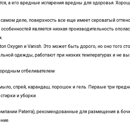
ся, а его вредные испарения вредны для здоровья. Хороша
 самом деле, поверхность все еще имеет сероватый оттен
собенностей является низкая производительность ополаск
х.
rton Oxygen и Vanish. Это может быть дорого, но оно того с
тельной одежды, работают при низких температурах и не в
ыло, спрей, карандаш, порошок и гель. Первые три предна
стирки и уборки.
пании Paterra), рекомендованные для размещения в бочке
ние.