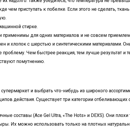
е их надолго. Также убедитесь, что температура не превыш
де чем приступать к побелке. Если этого не сделать, ткан
ую.
машинной стирке.
ции применимы для одних материалов и не совсем приемлем
ен и хлопок с шерстью и синтетическими материалами. Он
е проблему. Чем быстрее реакция, тем лучше результат и т
бствуют помутнению.
супермаркет и выбрать что-нибудь из широкого ассортиме
ипов действия. Существует три категории отбеливающих 
е составы (Ace Gel Ultra, «The Hots» и DEXS). Они плохи т
дыры. Их можно использовать только на плотных натураль