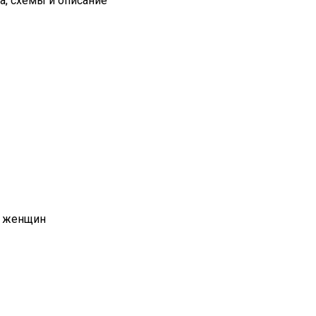
а, схемы и описание
я женщин