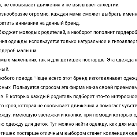
, не сковывает движения и не вызывает аллергии.
Разнообразие огромно, каждая мама сможет выбрать именно
братить внимание на данный бренд.
ь бюджет молодых родителей, а наоборот пополнит гардер
ления одежды используется только натуральное и гипоалле
ардероб малыша.
самых маленьких, так и для детишек постарше. Эта одежда
ный.
юбого повода. Чаще всего этот бренд изготавливает одежду
рных. Пользуется спросом эта фирма из-за своей приемлем
. В которых каждый родитель подберет что-то интересное
го кроя, которая не сковывает движения и помогает чувст
жду, имеющую застежки и кнопки, при помощи которых оде
 одежду для деток. Тут можно найти одежду, как для малы
детишек постарше отличным выбором станет коллекция о