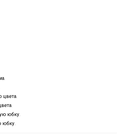
.
вета.
ю юбку.